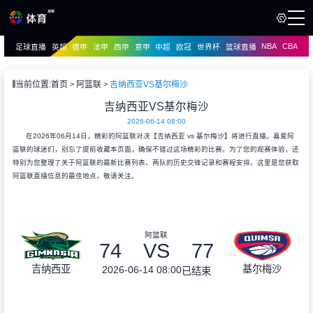
NBA
CBA
足球直播
英超
德甲
法甲
西甲
意甲
中超
欧冠
世界杯
篮球直播
页
直播
直播
当前位置:
首页
阿篮联
吉纳西亚VS基尔梅沙
资讯
吉纳西亚VS基尔梅沙
资讯
2026-06-14 08:00
录像
录像
在2026年06月14日，精彩的阿篮联对决【吉纳西亚 vs 基尔梅沙】将进行直播。喜爱阿
篮联的球迷们，别忘了提前收藏本页面，确保不错过这场精彩的比赛。为了您的观赛体验，还
特别为您整理了关于阿篮联的最新比赛列表、两队的历史交锋记录和赛程安排。这里是您获取
阿篮联直播信息的最佳地点，敬请关注。
阿篮联
74
VS
77
吉纳西亚
基尔梅沙
2026-06-14 08:00
已结束