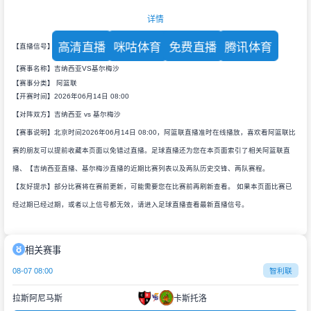
详情
高清直播
咪咕体育
免费直播
腾讯体育
【直播信号】
【赛事名称】吉纳西亚VS基尔梅沙
【赛事分类】
阿篮联
【开赛时间】2026年06月14日 08:00
【对阵双方】吉纳西亚 vs 基尔梅沙
【赛事说明】北京时间2026年06月14日 08:00，阿篮联直播准时在线播放，喜欢看阿篮联比
赛的朋友可以提前收藏本页面以免错过直播。足球直播还为您在本页面索引了相关阿篮联直
播、【吉纳西亚直播、基尔梅沙直播的近期比赛列表以及两队历史交锋、两队赛程。
【友好提示】部分比赛将在赛前更新，可能需要您在比赛前再刷新查看。 如果本页面比赛已
经过期已经过期，或者以上信号都无效，请进入足球直播查看最新直播信号。
相关赛事
08-07 08:00
智利联
拉斯阿尼马斯
卡斯托洛