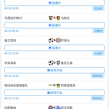
直播中
08-10 09:00
尼拉甲
马塔加尔帕FC
马纳瓜
直播中
08-10 09:30
洪都甲
独立竞技
乔洛马
直播中
08-10 11:00
大冠杯
中央海岸
奥克兰城
即将开始
08-10 15:00
菲MPBL
帕拉纳克爱国者队
宾南塔塔克
即将开始
08-10 17:00
菲MPBL
玛丽基纳
塔马劳斯