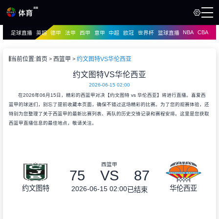
NBA
CBA
足球直播
英超
德甲
法甲
西甲
意甲
中超
欧冠
世界杯
篮球直播
页
直播
直播
当前位置:
首页
西篮甲
约文图特VS华伦西亚
资讯
约文图特VS华伦西亚
资讯
2026-06-15 02:00
录像
录像
在2026年06月15日，精彩的西篮甲对决【约文图特 vs 华伦西亚】将进行直播。喜爱西
篮甲的球迷们，别忘了提前收藏本页面，确保不错过这场精彩的比赛。为了您的观赛体验，还
特别为您整理了关于西篮甲的最新比赛列表、两队的历史交锋记录和赛程安排。这里是您获取
西篮甲直播信息的最佳地点，敬请关注。
西篮甲
75
VS
87
约文图特
华伦西亚
2026-06-15 02:00
已结束