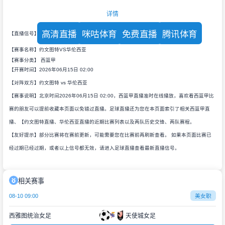
详情
高清直播
咪咕体育
免费直播
腾讯体育
【直播信号】
【赛事名称】约文图特VS华伦西亚
【赛事分类】
西篮甲
【开赛时间】2026年06月15日 02:00
【对阵双方】约文图特 vs 华伦西亚
【赛事说明】北京时间2026年06月15日 02:00，西篮甲直播准时在线播放，喜欢看西篮甲比
赛的朋友可以提前收藏本页面以免错过直播。足球直播还为您在本页面索引了相关西篮甲直
播、【约文图特直播、华伦西亚直播的近期比赛列表以及两队历史交锋、两队赛程。
【友好提示】部分比赛将在赛前更新，可能需要您在比赛前再刷新查看。 如果本页面比赛已
经过期已经过期，或者以上信号都无效，请进入足球直播查看最新直播信号。
相关赛事
08-10 09:00
美女职
西雅图统治女足
天使城女足