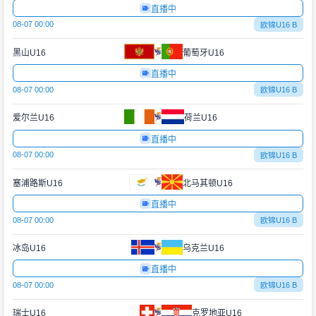
直播中
08-07 00:00
欧锦U16 B
黑山U16
葡萄牙U16
直播中
08-07 00:00
欧锦U16 B
爱尔兰U16
荷兰U16
直播中
08-07 00:00
欧锦U16 B
塞浦路斯U16
北马其顿U16
直播中
08-07 00:00
欧锦U16 B
冰岛U16
乌克兰U16
直播中
08-07 00:00
欧锦U16 B
瑞士U16
克罗地亚U16